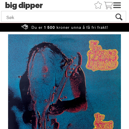
big
Du er
1 500
kroner unna å få fri frakt!