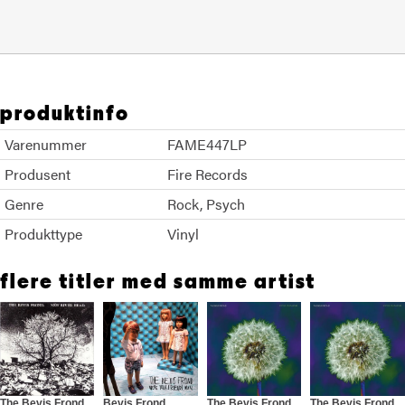
produktinfo
Varenummer
FAME447LP
Produsent
Fire Records
Genre
Rock
Psych
Produkttype
Vinyl
flere titler med samme artist
The Bevis Frond
Bevis Frond
The Bevis Frond
The Bevis Frond