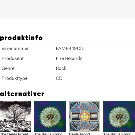
produktinfo
Varenummer
FAME449CD
Produsent
Fire Records
Genre
Rock
Produkttype
CD
alternativer
The Bevis Frond
The Bevis Frond
Bevis Frond
The Bevis Frond