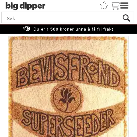
big
Du er
1 500
kroner unna å få fri frakt!