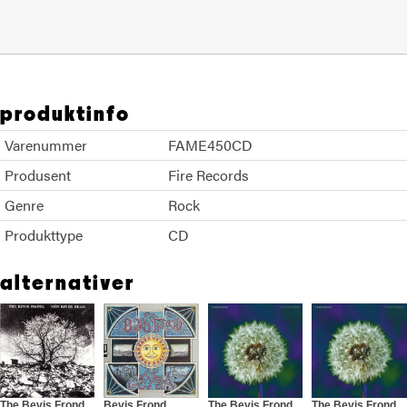
produktinfo
Varenummer
FAME450CD
Produsent
Fire Records
Genre
Rock
Produkttype
CD
alternativer
The Bevis Frond
Bevis Frond
The Bevis Frond
The Bevis Frond