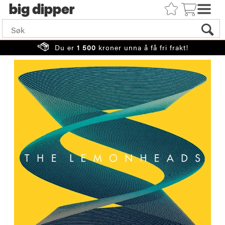
big
Du er
1 500
kroner unna å få fri frakt!