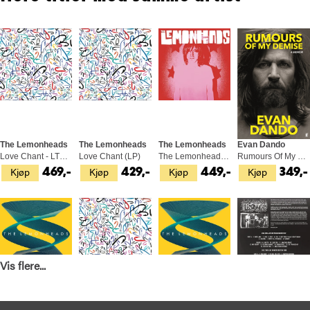
The Lemonheads
The Lemonheads
The Lemonheads
Evan Dando
Love Chant - LTD (LP)
Love Chant (LP)
The Lemonheads - LTD (LP)
Rumours Of My Demise - A Memoir (BOK)
Kjøp
Kjøp
Kjøp
Kjøp
469,-
429,-
449,-
349,-
Vis flere...
The Lemonheads
The Lemonheads
The Lemonheads
The Lemonheads
Varshons 2 - LTD (LP)
Love Chant (CD)
Varshons 2 (LP)
If Only You Were Dead (2LP)
Kjøp
Kjøp
Kjøp
Kjøp
369,-
199,-
299,-
399,-