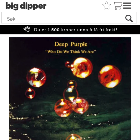
big
Du er
1 500
kroner unna å få fri frakt!