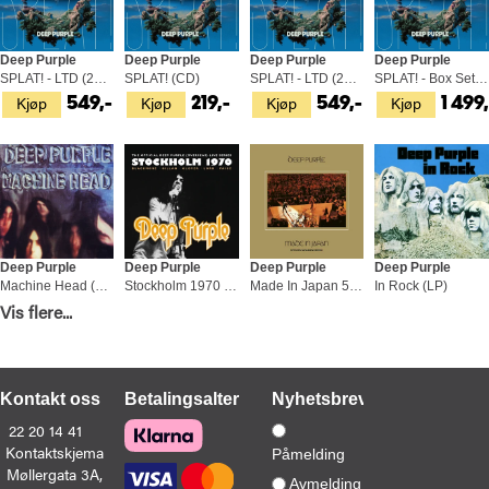
Deep Purple
Deep Purple
Deep Purple
Deep Purple
SPLAT! - LTD (2LP)
SPLAT! (CD)
SPLAT! - LTD (2LP)
SPLAT! - Box Set (2LP + 3 x 10" + 7")
Kjøp
Kjøp
Kjøp
Kjøp
549,-
219,-
549,-
1 499,
Deep Purple
Deep Purple
Deep Purple
Deep Purple
Machine Head (LP)
Stockholm 1970 - LTD (3LP)
Made In Japan 50 (2LP)
In Rock (LP)
Kjøp
Kjøp
Kjøp
Kjøp
Vis flere...
399,-
579,-
549,-
349,-
Kontakt oss
Betalingsalternativer
Nyhetsbrev
22 20 14 41
Kontaktskjema
Påmelding
Møllergata 3A,
Deep Purple
Deep Purple
Deep Purple
Deep Purple
Avmelding