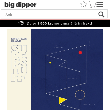
big
Du er
1 500
kroner unna å få fri frakt!