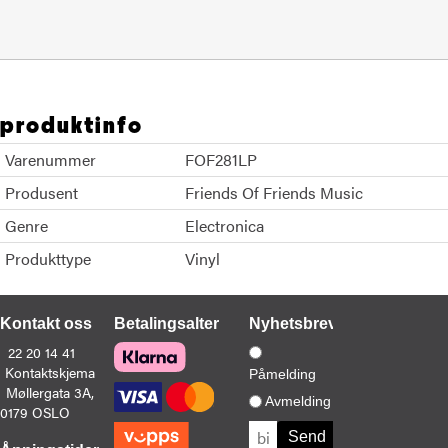
produktinfo
Varenummer
FOF281LP
Produsent
Friends Of Friends Music
Genre
Electronica
Produkttype
Vinyl
Kontakt oss
Betalingsalternativer
Nyhetsbrev
22 20 14 41
Kontaktskjema
Påmelding
Møllergata 3A,
Avmelding
0179 OSLO