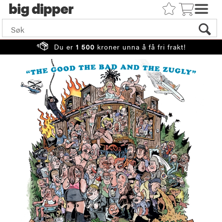
big
Du er
1 500
kroner unna å få fri frakt!