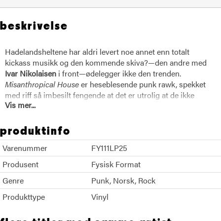
beskrivelse
Hadelandsheltene har aldri levert noe annet enn totalt
kickass musikk og den kommende skiva?—den andre med
Ivar Nikolaisen
i front—ødelegger ikke den trenden.
Misanthropical House
er heseblesende punk rawk, spekket
med riff så imbesilt fengende at det er utrolig at de ikke
Vis mer...
allerede ble brukt opp av
Turboneger
for 20 år siden. På
vokalfronten leverer en ekstra ilter Ivar Nikolaisen fabelaktig,
og en kilde innad i bandet melder at «tekstene er en perfekt
produktinfo
blanding av dårlig engelsk og dritbra norsk». GBZ
Varenummer
FY111LP25
oppsummerer alt som gjør det gøy å høre på rock’n’roll:
aggresjon, feng og hårete soloer.
Produsent
Fysisk Format
Genre
Punk
Norsk
Rock
Produkttype
Vinyl