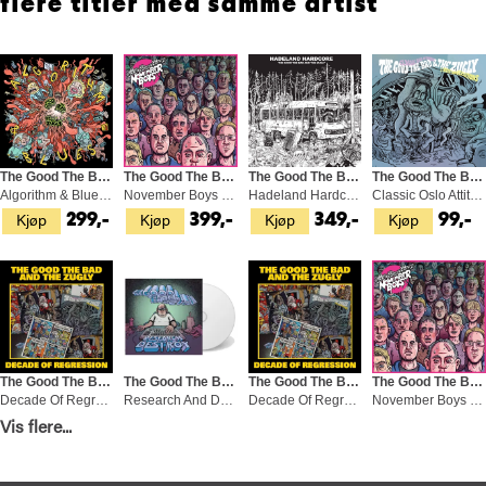
flere titler med samme artist
The Good The Bad And The Zugly
The Good The Bad And The Zugly
The Good The Bad And The Zugly
The Good The Bad And The Zugly
Algorithm & Blues - LTD (LP)
November Boys (LP)
Hadeland Hardcore (LP)
Classic Oslo Attitude/I Hate… - LTD (7")
Kjøp
Kjøp
Kjøp
Kjøp
299,-
399,-
349,-
99,-
The Good The Bad And The Zugly
The Good The Bad And The Zugly
The Good The Bad And The Zugly
The Good The Bad And The Zugly
Decade Of Regression (LP)
Research And Destroy (CD)
Decade Of Regression - LTD (LP)
November Boys (CD)
Vis flere...
Kjøp
Kjøp
Kjøp
Kjøp
329,-
169,-
349,-
199,-