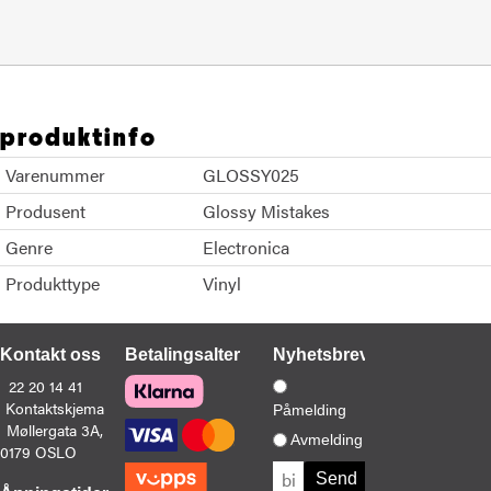
produktinfo
Varenummer
GLOSSY025
Produsent
Glossy Mistakes
Genre
Electronica
Produkttype
Vinyl
Kontakt oss
Betalingsalternativer
Nyhetsbrev
22 20 14 41
Kontaktskjema
Påmelding
Møllergata 3A,
Avmelding
0179 OSLO