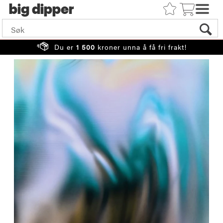
big
Du er
1 500
kroner unna å få fri frakt!