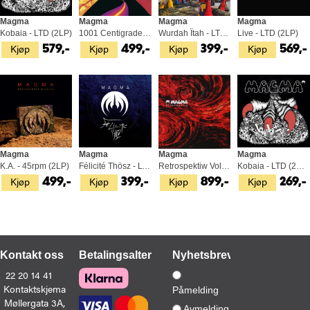
Magma
Magma
Magma
Magma
Kobaia - LTD (2LP)
1001 Centigrades - LTD (LP)
Wurdah Ïtah - LTD (LP)
Live - LTD (2LP)
Kjøp
Kjøp
Kjøp
Kjøp
579,-
499,-
399,-
569,-
Magma
Magma
Magma
Magma
K.A. - 45rpm (2LP)
Félicité Thösz - LTD 45rpm (LP)
Retrospektiw Vol. 1, 2 & 3 (3LP)
Kobaia - LTD (2CD)
Kjøp
Kjøp
Kjøp
Kjøp
499,-
399,-
899,-
269,-
Kontakt oss
Betalingsalternativer
Nyhetsbrev
22 20 14 41
Kontaktskjema
Påmelding
Møllergata 3A,
Avmelding