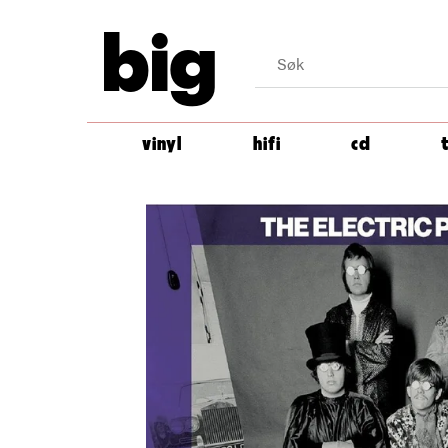
big
vinyl
hifi
cd