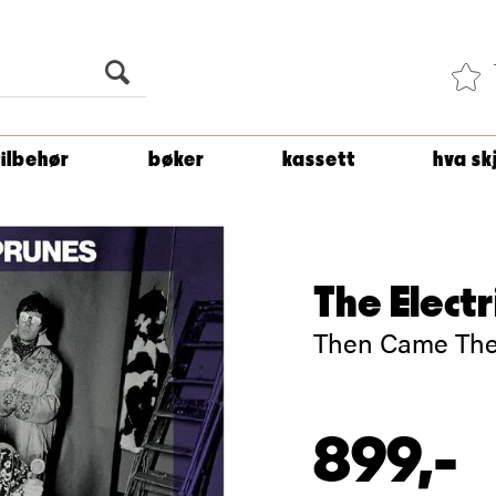
Du er
1 500
kroner unna å få fri frakt!
tilbehør
bøker
kassett
hva sk
The Electr
Then Came The
899,-