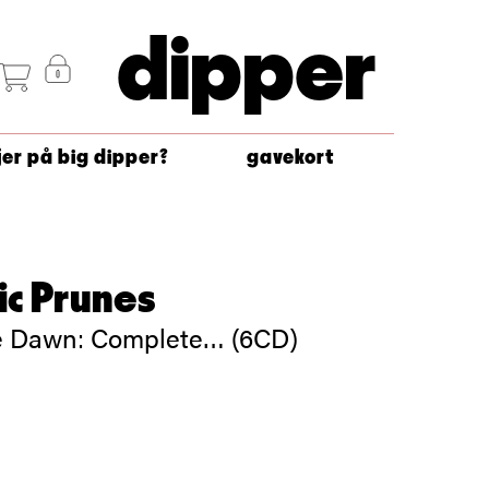
dipper
jer på big dipper?
gavekort
ic Prunes
 Dawn: Complete… (6CD)