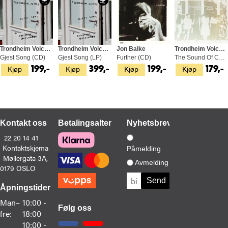
Trondheim Voices & Christian Wallumrød
Trondheim Voices & Christian Wallumrød
Jon Balke
Trondheim Voices & Eirik Hegdal
Gjest Song (CD)
Gjest Song (LP)
Further (CD)
The Sound Of Contemporary Living (CD)
Kjøp
Kjøp
Kjøp
Kjøp
199,-
399,-
199,-
179,-
Kontakt oss
Betalingsalternativer
Nyhetsbrev
22 20 14 41
Kontaktskjema
Påmelding
Møllergata 3A,
Avmelding
0179 OSLO
Åpningstider
Man–
10:00 -
Følg oss
fre:
18:00
10:00 -