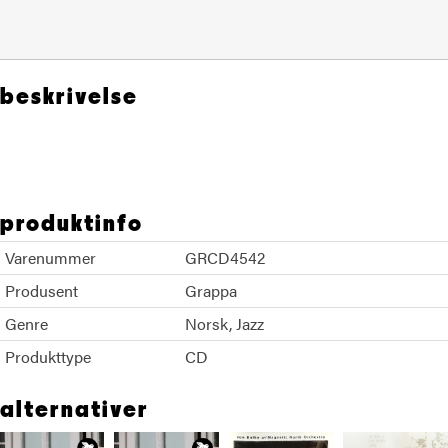
beskrivelse
Trondheim VoicesJon BalkeBatagraf
produktinfo
Varenummer
GRCD4542
Produsent
Grappa
Genre
Norsk
Jazz
Produkttype
CD
alternativer