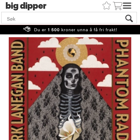
big
Du er
1 500
kroner unna å få fri frakt!