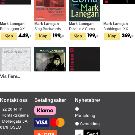
Mark Lanegan
Mark Lanegan
Mark Lanegan
Mark Lanegan
Bubblegum XX - 20th Anniversary… (2LP)
Sing Backwards And Weep (BOK)
Devil In A Coma (BOK)
Bubblegum XX - 20th Anniversary… (3CD)
Kjøp
Kjøp
Kjøp
Kjøp
449,-
199,-
199,-
269,-
Vis flere...
Mark Lanegan & Duke Garwood
Mark Lanegan
Mark Lanegan
Kontakt oss
Betalingsalternativer
Nyhetsbrev
Black Pudding (LP)
Devil In A Coma (BOK)
Bubblegum XX - 20th… - LTD (2LP)
22 20 14 41
Kjøp
Kjøp
Kjøp
449,-
199,-
499,-
Kontaktskjema
Påmelding
Møllergata 3A,
Avmelding
0179 OSLO