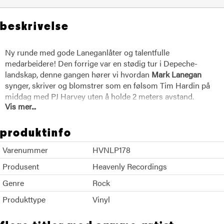
beskrivelse
Ny runde med gode Laneganlåter og talentfulle
medarbeidere! Den forrige var en stødig tur i Depeche-
landskap, denne gangen hører vi hvordan
Mark Lanegan
synger, skriver og blomstrer som en følsom Tim Hardin på
middag med PJ Harvey uten å holde 2 meters avstand.
Vis mer...
Variert, pakket med melodisk teft og DEN STEMMEN. Alain
Johannes Og Lanegan arrangerer så det kiler i øret, og
venner som John Paul Jones, Jack Irons, Adrian Utley, Ed
produktinfo
Harcourt, Shelley Brien og Greg Dulli spretter fram som
Varenummer
HVNLP178
kaniner og rådyr i en Disney-klassiker.
Produsent
Heavenly Recordings
Genre
Rock
Produkttype
Vinyl