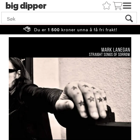
big
Du er
1 500
kroner unna å få fri frakt!