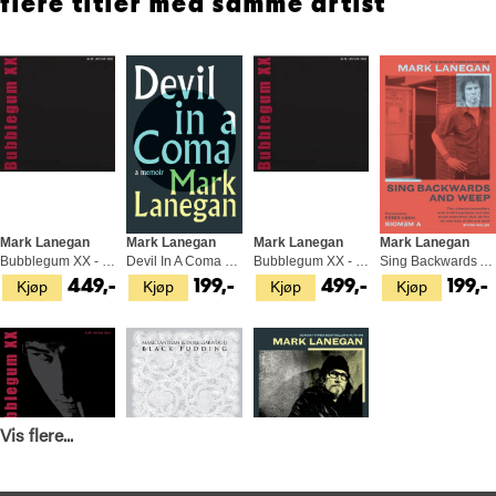
flere titler med samme artist
Mark Lanegan
Mark Lanegan
Mark Lanegan
Mark Lanegan
Bubblegum XX - 20th Anniversary… (2LP)
Devil In A Coma (BOK)
Bubblegum XX - 20th… - LTD (2LP)
Sing Backwards And Weep (BOK)
Kjøp
Kjøp
Kjøp
Kjøp
449,-
199,-
499,-
199,-
Vis flere...