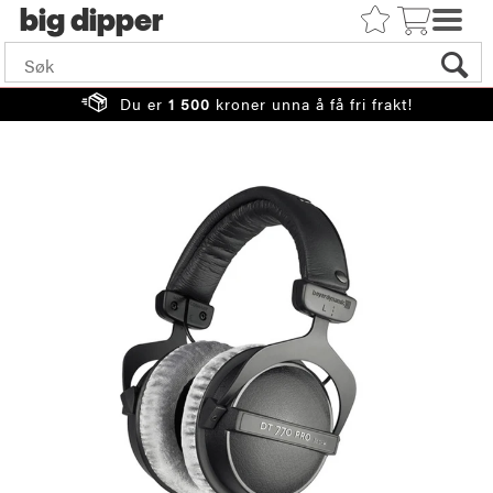
big
Du er
1 500
kroner unna å få fri frakt!