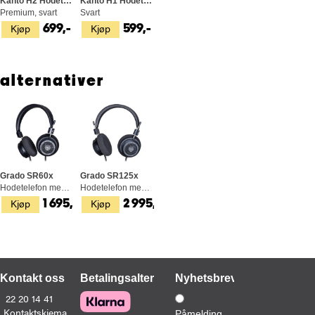
Kanto H2 Hodetelefonstativ
Kanto H1 Hodetelefonstativ
Premium, svart
Svart
Kjøp
Kjøp
699,-
599,-
alternativer
Grado SR60x
Grado SR125x
Hodetelefon med kabel, 38 ohm, 99,8 dB
Hodetelefon med kabel, 38 ohm, 99,8 dB
Kjøp
Kjøp
1 695,-
2 995,-
Kontakt oss
Betalingsalternativer
Nyhetsbrev
22 20 14 41
Kontaktskjema
Påmelding