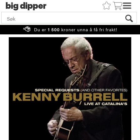
big
Du er
1 500
kroner unna å få fri frakt!