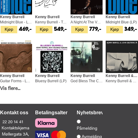
Kenny Burrell
Kenny Burrell
Kenny Burrell
Kenny Burrell
Midnight Blue - LTD (LP)
Kenny Burrell - Tone Poet Edition (LP)
A Night At The Vanguard - LTD (LP)
Midnight Blue (LP)
Kjøp
Kjøp
Kjøp
Kjøp
469,-
549,-
779,-
349,-
Kenny Burrell
Kenny Burrell
Kenny Burrell
Kenny Burrell & John Coltrane
Guitar Forms - LTD (LP)
Bluesy Burrell (LP)
God Bless The Child (LP)
Kenny Burrell & John Coltrane - LTD (LP)
Vis flere...
Kjøp
Kjøp
Kjøp
Kjøp
599,-
749,-
599,-
599,-
Kontakt oss
Betalingsalternativer
Nyhetsbrev
22 20 14 41
Kontaktskjema
Påmelding
Møllergata 3A,
Kenny Burrell
Kenny Burrell
Kenny Burrell
Tommy Flanagan, John Coltrane…
Avmelding