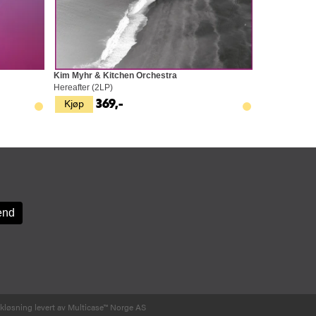
Kim Myhr & Kitchen Orchestra
Hereafter (2LP)
Kjøp
369,-
kkløsning
levert av
Multicase™ Norge AS