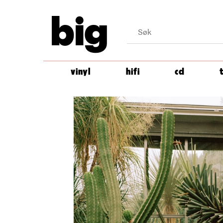
big
vinyl
hifi
cd