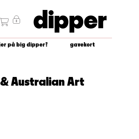
dipper
jer på big dipper?
gavekort
& Australian Art