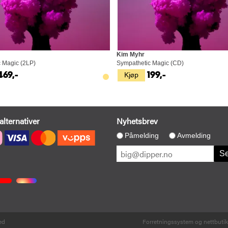
Kim Myhr
 Magic (2LP)
Sympathetic Magic (CD)
Kjøp
469,-
199,-
alternativer
Nyhetsbrev
Påmelding
Avmelding
ed
Forretningssystem
og
nettbuti