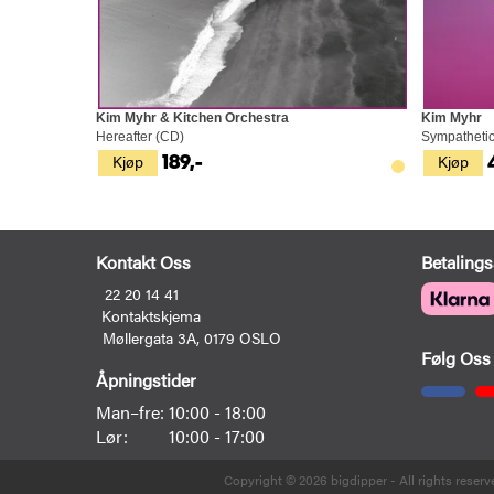
Kim Myhr & Kitchen Orchestra
Kim Myhr
Hereafter (CD)
Sympathetic
Kjøp
Kjøp
189,-
Kontakt Oss
Betalings
22 20 14 41
Kontaktskjema
Møllergata 3A, 0179 OSLO
Følg Oss
Åpningstider
Man–fre:
10:00 - 18:00
Lør:
10:00 - 17:00
Copyright © 2026 bigdipper - All rights reserv