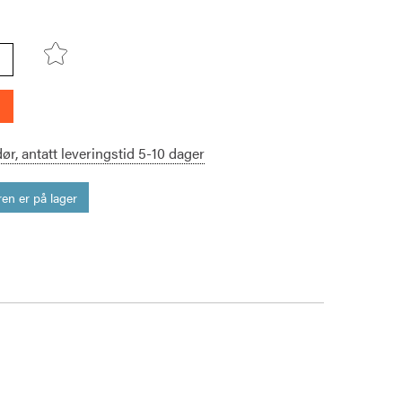
dør,
antatt leveringstid
5-10
dager
en er på lager