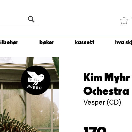
Du er
1 500
kroner unna å få fri frakt!
tilbehør
bøker
kassett
hva sk
Kim Myhr 
Ochestra
Vesper (CD)