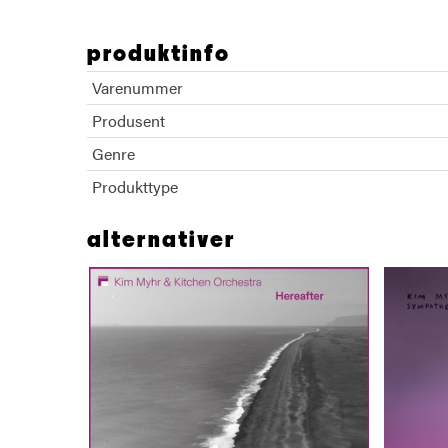
Kim Myhr Australian Art Ochestra
produktinfo
Varenummer
Produsent
Genre
Produkttype
alternativer