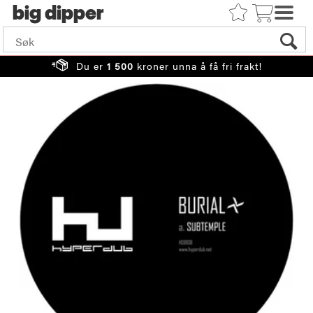
big
Du er
1 500
kroner unna å få fri frakt!