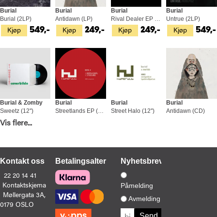
Burial
Burial
Burial
Burial
Burial (2LP)
Antidawn (LP)
Rival Dealer EP (12'')
Untrue (2LP)
Kjøp
Kjøp
Kjøp
Kjøp
549,-
249,-
249,-
549,-
Burial & Zomby
Burial
Burial
Burial
Sweetz (12'')
Streetlands EP (12")
Street Halo (12'')
Antidawn (CD)
Kjøp
Kjøp
Kjøp
Kjøp
Vis flere...
139,-
299,-
299,-
219,-
Kontakt oss
Betalingsalternativer
Nyhetsbrev
22 20 14 41
Kontaktskjema
Påmelding
Møllergata 3A,
Burial
Avmelding
0179 OSLO
Truant / Rough Sleeper (12'')
Kjøp
269,-