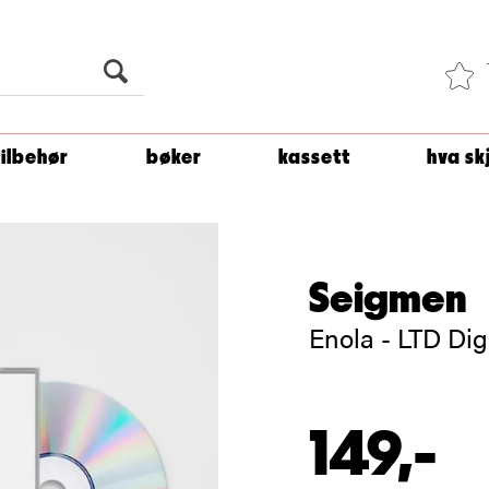
Du er
1 500
kroner unna å få fri frakt!
tilbehør
bøker
kassett
hva sk
Seigmen
Enola - LTD Di
149,-