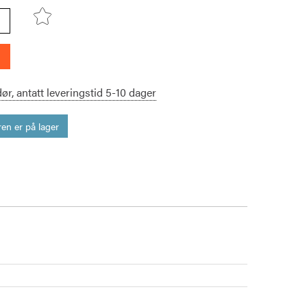
dør,
antatt leveringstid
5-10
dager
en er på lager