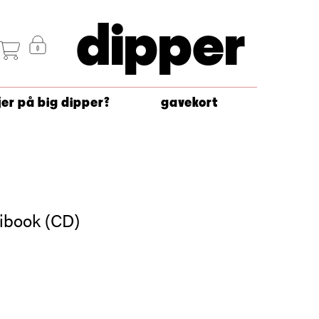
dipper
jer på big dipper?
gavekort
gibook (CD)