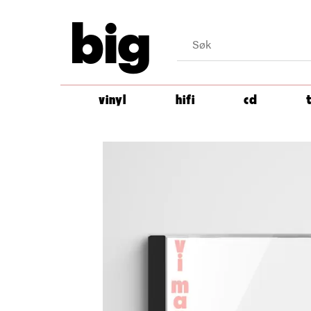
big
vinyl
hifi
cd