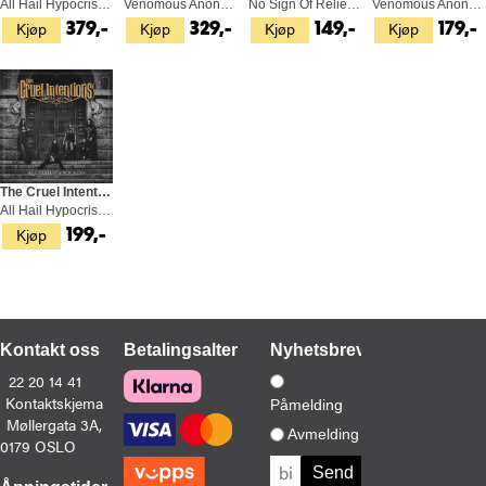
All Hail Hypocrisy (LP)
Venomous Anonymous (LP)
No Sign Of Relief (CD)
Venomous Anonymous (CD)
Kjøp
Kjøp
Kjøp
Kjøp
379,-
329,-
149,-
179,-
The Cruel Intentions
All Hail Hypocrisy (CD)
Kjøp
199,-
Kontakt oss
Betalingsalternativer
Nyhetsbrev
22 20 14 41
Kontaktskjema
Påmelding
Møllergata 3A,
Avmelding
0179 OSLO