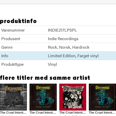
produktinfo
Varenummer
INDIE217LPSPL
Produsent
Indie Recordings
Genre
Rock
Norsk
Hardrock
Info
Limited Edition
Farget vinyl
Produkttype
Vinyl
flere titler med samme artist
The Cruel Intentions
The Cruel Intentions
The Cruel Intentions
The Cruel Intentions