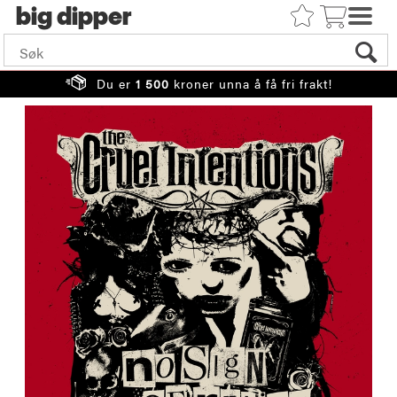
big
Du er
1 500
kroner unna å få fri frakt!