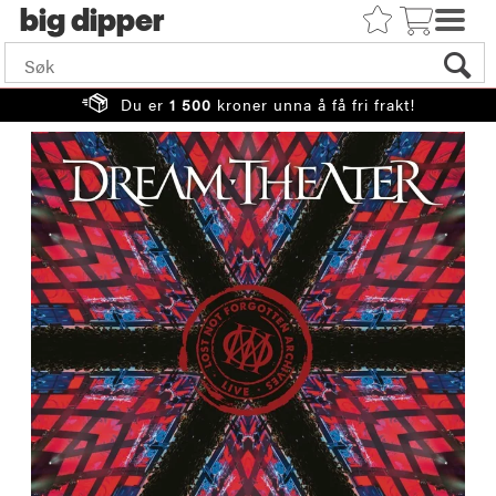
big
Du er
1 500
kroner unna å få fri frakt!