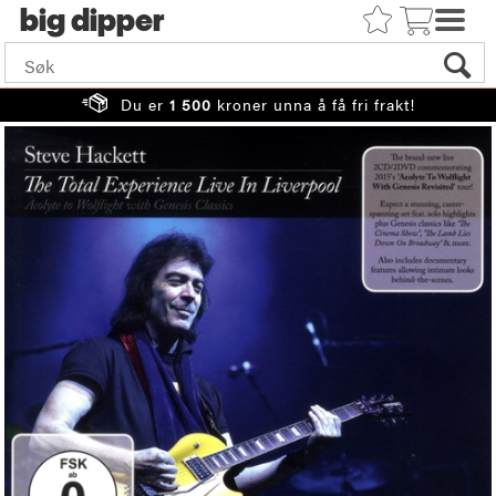
big
Du er
1 500
kroner unna å få fri frakt!