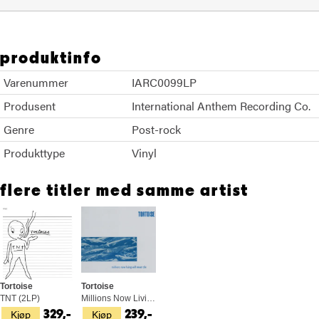
produktinfo
Varenummer
IARC0099LP
Produsent
International Anthem Recording Co.
Genre
Post-rock
Produkttype
Vinyl
flere titler med samme artist
Tortoise
Tortoise
TNT (2LP)
Millions Now Living Will Never Die (CD)
Kjøp
Kjøp
329,-
239,-