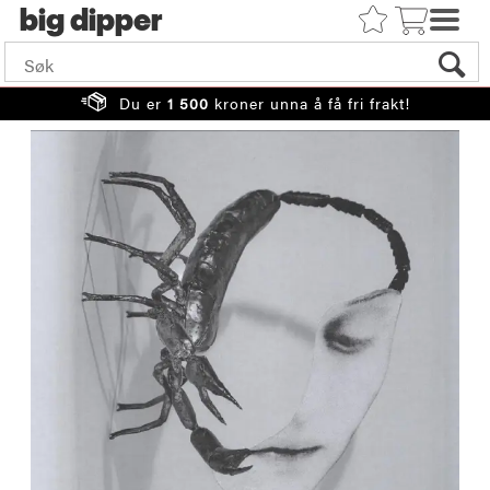
big
Du er
1 500
kroner unna å få fri frakt!