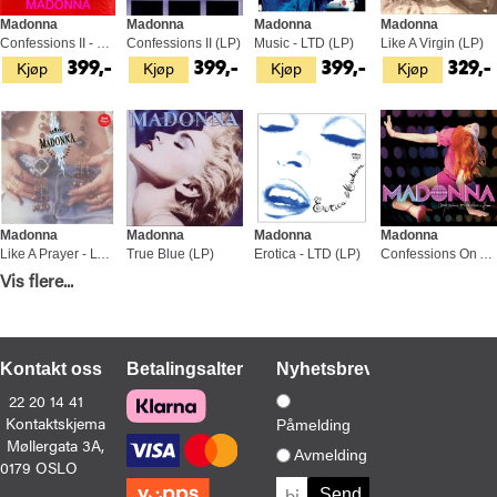
Madonna
Madonna
Madonna
Madonna
Confessions II - LTD (LP)
Confessions II (LP)
Music - LTD (LP)
Like A Virgin (LP)
Kjøp
Kjøp
Kjøp
Kjøp
399,-
399,-
399,-
329,-
Madonna
Madonna
Madonna
Madonna
Like A Prayer - LTD (LP)
True Blue (LP)
Erotica - LTD (LP)
Confessions On A Dance Floor (2LP)
Vis flere...
Kjøp
Kjøp
Kjøp
Kjøp
399,-
329,-
579,-
499,-
Kontakt oss
Betalingsalternativer
Nyhetsbrev
22 20 14 41
Kontaktskjema
Påmelding
Møllergata 3A,
Madonna
Madonna
Madonna
Madonna
Avmelding
0179 OSLO
Confessions II (2LP)
Confessions On A Dancefloor… - LTD (2LP)
Like A Virgin - LTD (LP)
Finally Enough Love (2LP)
Kjøp
Kjøp
Kjøp
Kjøp
649,-
549,-
349,-
479,-