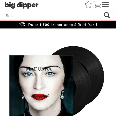
big
Du er
1 500
kroner unna å få fri frakt!