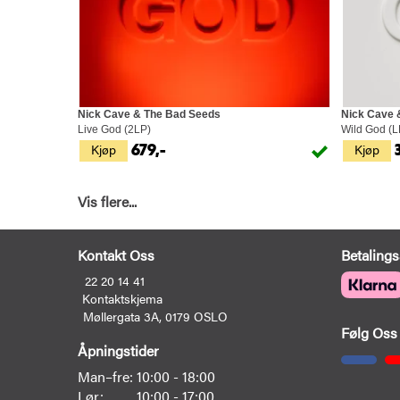
Nick Cave & The Bad Seeds
Nick Cave 
Live God (2LP)
Wild God (L
Kjøp
Kjøp
679,-
Vis flere...
Kontakt Oss
Betalings
22 20 14 41
Kontaktskjema
Møllergata 3A, 0179 OSLO
Følg Oss
Åpningstider
Man–fre:
10:00 - 18:00
Lør:
10:00 - 17:00