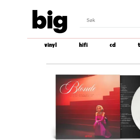
big
vinyl
hifi
cd