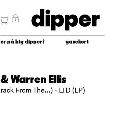
dipper
jer på big dipper?
gavekort
& Warren Ellis
rack From The…) - LTD (LP)