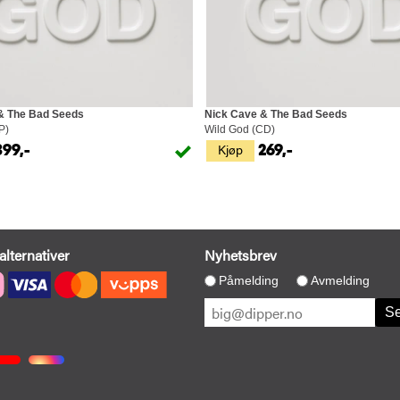
& The Bad Seeds
Nick Cave & The Bad Seeds
P)
Wild God (CD)
Kjøp
399,-
269,-
alternativer
Nyhetsbrev
Påmelding
Avmelding