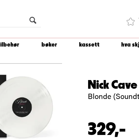
Du er
1 500
kroner unna å få fri frakt!
tilbehør
bøker
kassett
hva sk
Nick Cave 
Blonde (Soundt
329,-