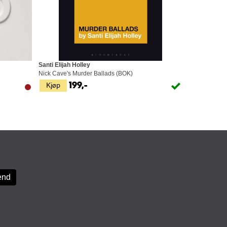
Santi Elijah Holley
Nick Cave's Murder Ballads (BOK)
Kjøp
199,-