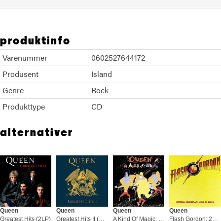
produktinfo
Varenummer
0602527644172
Produsent
Island
Genre
Rock
Produkttype
CD
alternativer
Queen
Queen
Queen
Queen
Greatest Hits (2LP)
Greatest Hits II (2LP)
A Kind Of Magic: 2022 Reissue (US) (LP)
Flash Gordon: 2022 Reissue (US) (LP)