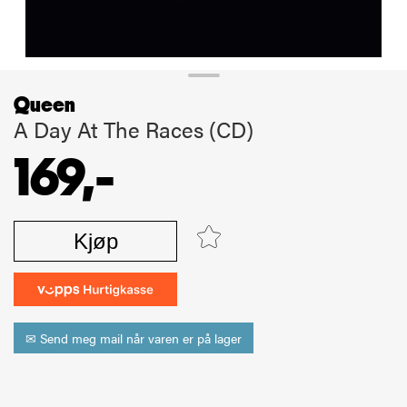
Queen
A Day At The Races (CD)
169,-
Kjøp
✉ Send meg mail når varen er på lager