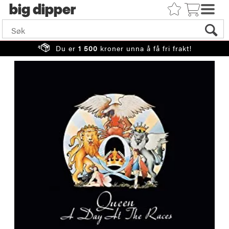
big
Du er
1 500
kroner unna å få fri frakt!