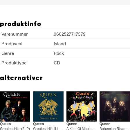
produktinfo
Varenummer
0602527717579
Produsent
Island
Genre
Rock
Produkttype
CD
alternativer
Queen
Queen
Queen
Queen
Greatest Hits (2LP)
Greatest Hits II (2LP)
A Kind Of Magic: 2022 Reissue (US) (LP)
Bohemian Rhapsody: 50th… - LTD (12")