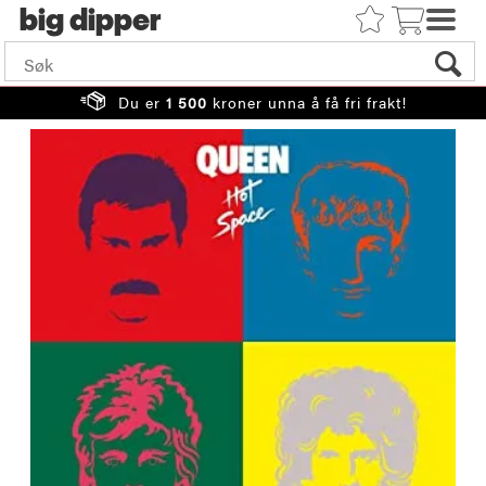
big
Du er
1 500
kroner unna å få fri frakt!