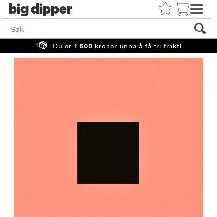
big
Du er
1 500
kroner unna å få fri frakt!