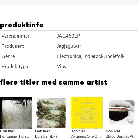
produktinfo
Varenummer
JAG450LP
Produsent
Jagjaguwar
Genre
Electronica
Indierock
Indiefolk
Produkttype
Vinyl
flere titler med samme artist
Bon Iver
Bon Iver
Bon Iver
Bon Iver
For Emma, Forever Ago (LP)
Bon Iver (LP)
Volumes: One Selections From… (LP)
Blood Bank (LP)