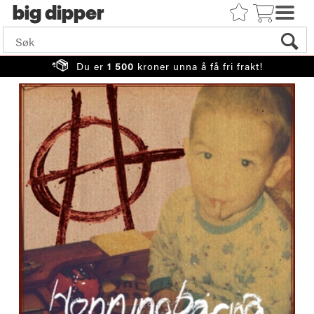
big
Du er
1 500
kroner unna å få fri frakt!