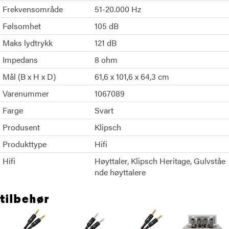
Frekvensområde
51-20.000 Hz
Følsomhet
105 dB
Maks lydtrykk
121 dB
Impedans
8 ohm
Mål (B x H x D)
61,6 x 101,6 x 64,3 cm
Varenummer
1067089
Farge
Svart
Produsent
Klipsch
Produkttype
Hifi
Hifi
Høyttaler
Klipsch Heritage
Gulvståe
nde høyttalere
tilbehør