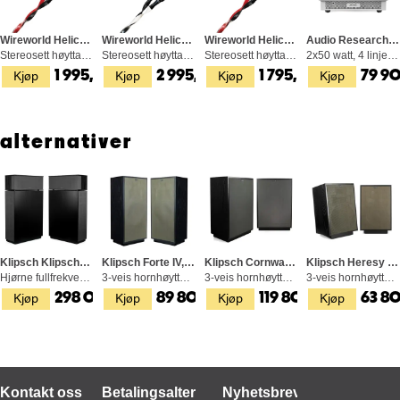
Wireworld Helicon 16OFC, 2x2,5m
Wireworld Helicon 16OCC, 2x2 M
Wireworld Helicon 16OFC, 2x2 M
Audio Research I/50, Rørforsterker
Stereosett høyttalerkabel, bananplugger
Stereosett høyttalerkabel, bananplugger
Stereosett høyttalerkabel, bananplugger
2x50 watt, 4 linjeinnganger, sølv
Kjøp
Kjøp
Kjøp
Kjøp
1 995,-
2 995,-
1 795,-
79 9
alternativer
Klipsch Klipschorn AK6, Svart Ask
Klipsch Forte IV, Svart Ask
Klipsch Cornwall IV, Svart Ask
Klipsch Heresy IV, Svart Ask
Hjørne fullfrekvenshorn,15" bass, 105 dB
3-veis hornhøyttaler, 12/15" bass, 99 dB
3-veis hornhøyttaler, 15" bass, 102 dB
3-veis hornhøyttaler, 12" bass, 99 dB
Kjøp
Kjøp
Kjøp
Kjøp
298 000,-
89 800,-
119 800,-
63 8
Kontakt oss
Betalingsalternativer
Nyhetsbrev