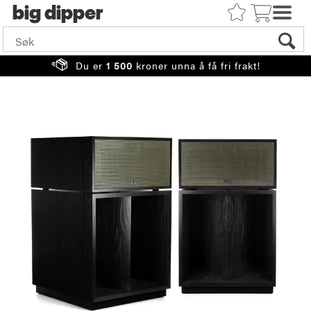
big
Du er
1 500
kroner unna å få fri frakt!