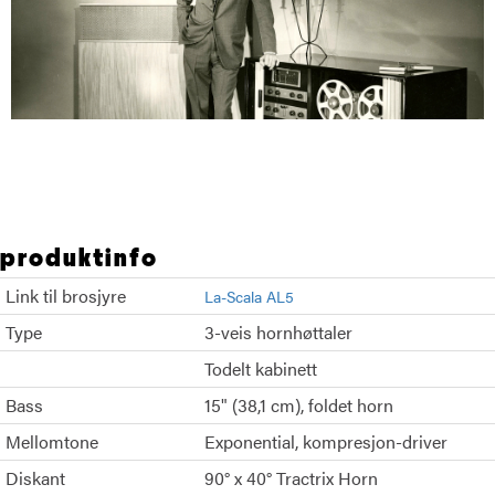
Klipsch La Scala AL5 svart ask
produktinfo
Link til brosjyre
La-Scala AL5
Type
3-veis hornhøttaler
Todelt kabinett
Bass
15" (38,1 cm), foldet horn
Mellomtone
Exponential, kompresjon-driver
Diskant
90° x 40° Tractrix Horn