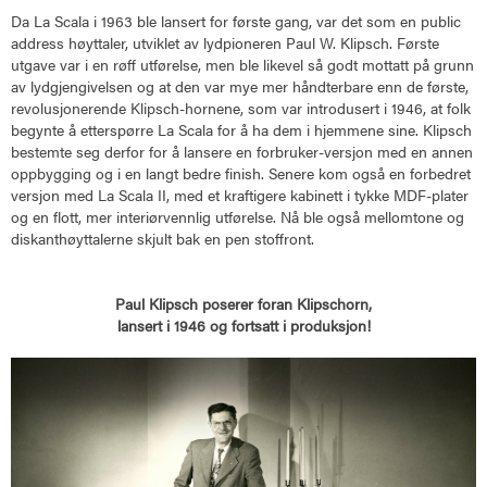
Da La Scala i 1963 ble lansert for første gang, var det som en public
address høyttaler, utviklet av lydpioneren Paul W. Klipsch. Første
utgave var i en røff utførelse, men ble likevel så godt mottatt på grunn
av lydgjengivelsen og at den var mye mer håndterbare enn de første,
revolusjonerende Klipsch-hornene, som var introdusert i 1946, at folk
begynte å etterspørre La Scala for å ha dem i hjemmene sine. Klipsch
bestemte seg derfor for å lansere en forbruker-versjon med en annen
oppbygging og i en langt bedre finish. Senere kom også en forbedret
versjon med La Scala II, med et kraftigere kabinett i tykke MDF-plater
og en flott, mer interiørvennlig utførelse. Nå ble også mellomtone og
diskanthøyttalerne skjult bak en pen stoffront.
Paul Klipsch poserer foran Klipschorn,
lansert i 1946 og fortsatt i produksjon!