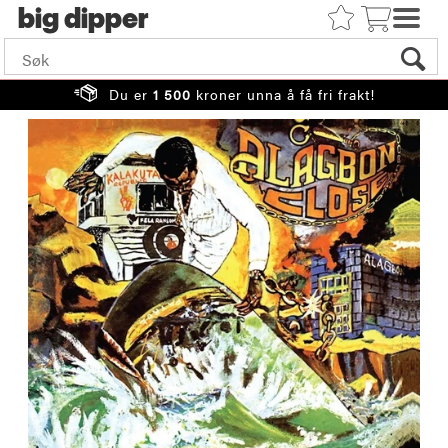
big
Du er
1 500
kroner unna å få fri frakt!