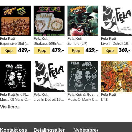
Fela Kuti
Fela Kuti
Fela Kuti
Fela Kuti
Expensive Shit (LP)
Shakara: 50th Anniversary - LTD (LP+7")
Zombie (LP)
Live In Detroit 1986 (4LP)
Kjøp
Kjøp
Kjøp
Kjøp
429,-
479,-
429,-
369,-
Fela Kuti And Roy Ayers
Fela Kuti
Fela Kuti & Roy Ayers
Fela Kuti
Music Of Many Colours - LTD (LP)
Live In Detroit 1986 (2CD)
Music Of Many Colours (LP)
I.T.T.
Kjøp
Kjøp
Kjøp
Kjøp
Vis flere...
299,-
329,-
379,-
369,-
Kontakt oss
Betalingsalternativer
Nyhetsbrev