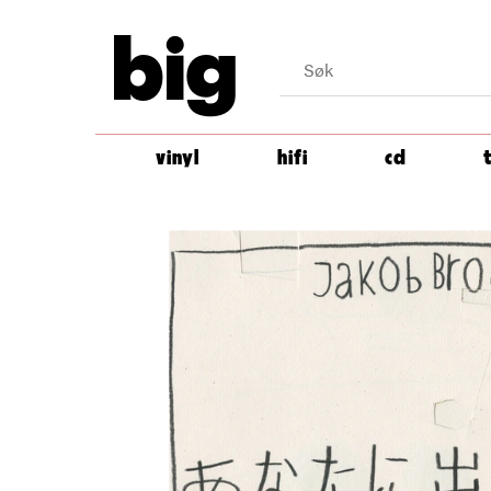
big
vinyl
hifi
cd