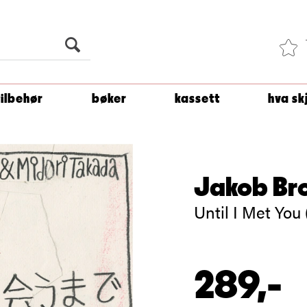
Du er
1 500
kroner unna å få fri frakt!
tilbehør
bøker
kassett
hva sk
Jakob Bro
Until I Met You
289,-