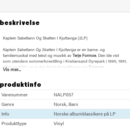
beskrivelse
Kaptein Sabeltann Og Skatten I Kjuttaviga (2LP)
Kaptein Sabeltann Og Skatten I Kjuttaviga
er en barne- og
familiemusikal med tekst og musikk av
Terje Formoe
. Den ble vist
som utendørs sommerforestilling i Kristiansand Dyrepark i 1990, 1991,
1992 og 1993, og er den første forestillingen om
Formoe
s
Vis mer...
sjørøverfigur
Kaptein Sabeltann
.
Formoe
spilte selv hovedrollen, blant
annet mot dattera Janne Formoe i rollen som sørlandsjenta Sunniva.
produktinfo
Stykket og musikken derfra er sannsynligvis den største suksessen i
norsk musikkteaters historie. Plata solgte hele 250 000 eksemplarer i
Varenummer
NALP057
sin tid, men har aldri vært ute i sin originale form siden den gang.
Plata er produsert av Alf Emil Eik og blir remastret for anledningen.
Genre
Norsk
Barn
Info
LP4: 399,- svart vinyl, dobbelcover 5 mm rygg, standard cover
Norske albumklassikere på LP
med/uten trykk på innerposene.
Produkttype
Vinyl