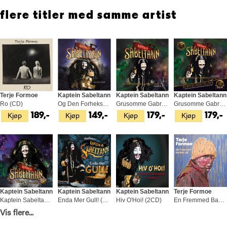
Klikk her for mer info om prosjektet Norske Albumklassikere på LP
flere titler med samme artist
Meld deg inn i prosjektets Facebook-gruppe her for oppdateringer.
Terje Formoe
Kaptein Sabeltann
Kaptein Sabeltann
Kaptein Sabeltann
Ro (CD)
Og Den Forheksede Øya (CD)
Grusomme Gabriels Skatt - Sangene (CD)
Grusomme Gabriels Skatt… (CD)
Kjøp
Kjøp
Kjøp
Kjøp
189,-
149,-
179,-
179,-
Kaptein Sabeltann
Kaptein Sabeltann
Kaptein Sabeltann
Terje Formoe
Kaptein Sabeltann Og Havets… (CD)
Enda Mer Gull! (CD)
Hiv O'Hoi! (2CD)
En Fremmed Banker På (CD)
Kjøp
Kjøp
Kjøp
Kjøp
Vis flere...
179,-
149,-
149,-
179,-