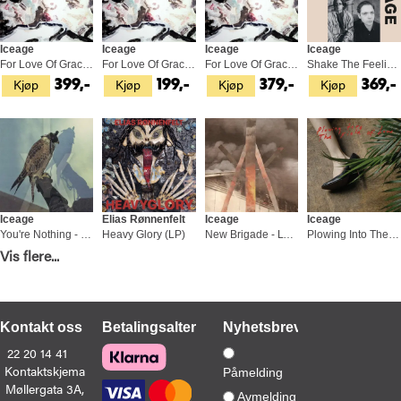
Iceage
Iceage
Iceage
Iceage
For Love Of Grace & The… - LTD (LP)
For Love Of Grace & The Hereafter (CD)
For Love Of Grace & The Hereafter (LP)
Shake The Feeling: Outtakes… (DK) (LP)
Kjøp
Kjøp
Kjøp
Kjøp
399,-
199,-
379,-
369,-
Iceage
Elias Rønnenfelt
Iceage
Iceage
You're Nothing - LTD (LP)
Heavy Glory (LP)
New Brigade - LTD (LP)
Plowing Into The Fields Of… - LTD (2LP)
Kjøp
Kjøp
Kjøp
Kjøp
Vis flere...
449,-
449,-
449,-
499,-
Kontakt oss
Betalingsalternativer
Nyhetsbrev
22 20 14 41
Kontaktskjema
Påmelding
Møllergata 3A,
Iceage
Avmelding