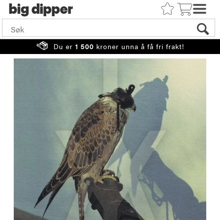
big
Du er
1 500
kroner unna å få fri frakt!