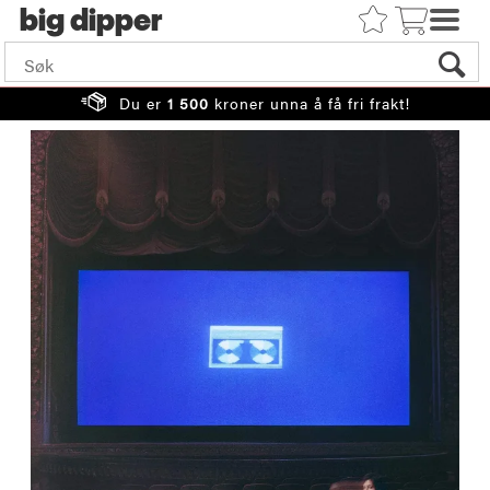
big
Du er
1 500
kroner unna å få fri frakt!