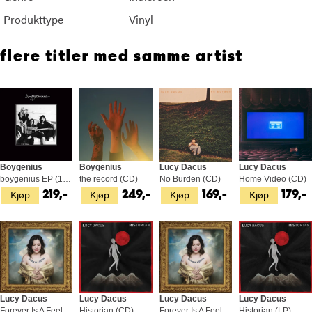
Produkttype
Vinyl
flere titler med samme artist
Boygenius
Boygenius
Lucy Dacus
Lucy Dacus
boygenius EP (12")
the record (CD)
No Burden (CD)
Home Video (CD)
Kjøp
Kjøp
Kjøp
Kjøp
219,-
249,-
169,-
179,-
Lucy Dacus
Lucy Dacus
Lucy Dacus
Lucy Dacus
Forever Is A Feeling (CD)
Historian (CD)
Forever Is A Feeling - LTD (LP)
Historian (LP)