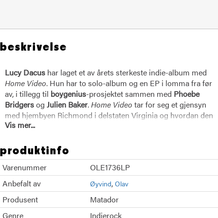
beskrivelse
Lucy Dacus
har laget et av årets sterkeste indie-album med
Home Video
. Hun har to solo-album og en EP i lomma fra før
av, i tillegg til
boygenius
-prosjektet sammen med
Phoebe
Bridgers
og
Julien Baker
.
Home Video
tar for seg et gjensyn
med hjembyen Richmond i delstaten Virginia og hvordan den
Vis mer...
kristne ungdomskulturen der var på 2000-tallet.
produktinfo
Varenummer
OLE1736LP
Anbefalt av
Øyvind
Olav
Produsent
Matador
Genre
Indierock