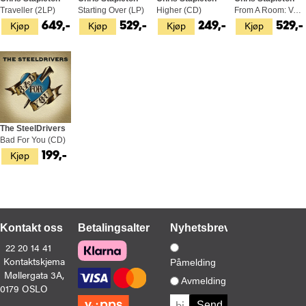
Traveller (2LP)
Starting Over (LP)
Higher (CD)
From A Room: Volume 2 (LP)
Kjøp
Kjøp
Kjøp
Kjøp
649,-
529,-
249,-
529,-
The SteelDrivers
Bad For You (CD)
Kjøp
199,-
Kontakt oss
Betalingsalternativer
Nyhetsbrev
22 20 14 41
Kontaktskjema
Påmelding
Møllergata 3A,
Avmelding
0179 OSLO