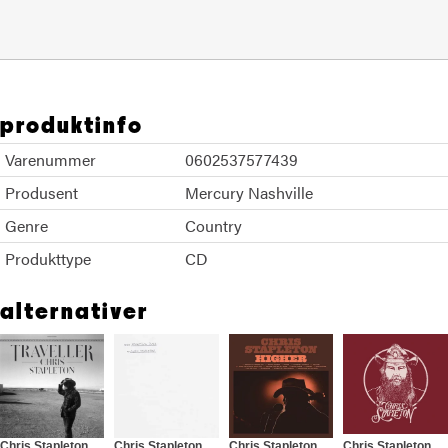
produktinfo
Varenummer
0602537577439
Produsent
Mercury Nashville
Genre
Country
Produkttype
CD
alternativer
Chris Stapleton
Chris Stapleton
Chris Stapleton
Chris Stapleton