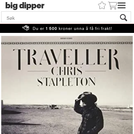
big
Du er
1 500
kroner unna å få fri frakt!