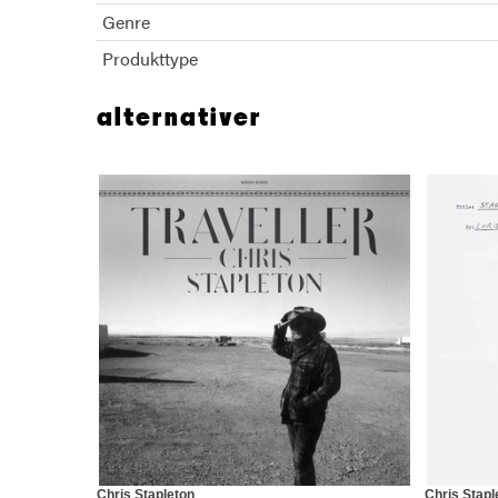
Genre
Produkttype
alternativer
Chris Stapleton
Chris Stapl