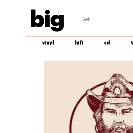
big
vinyl
hifi
cd