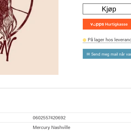
Kjøp
På lager hos leveran
✉ Send meg mail når var
0602557420692
Mercury Nashville