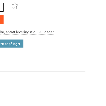
dør,
antatt leveringstid
5-10
dager
en er på lager