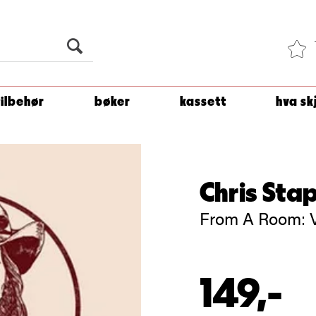
Du er
1 500
kroner unna å få fri frakt!
tilbehør
bøker
kassett
hva sk
Chris Sta
From A Room: V
149,-