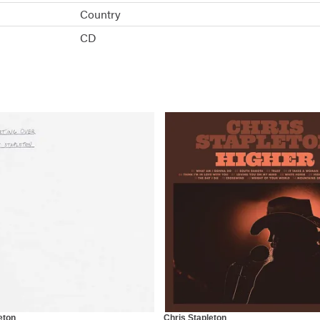
Country
CD
eton
Chris Stapleton