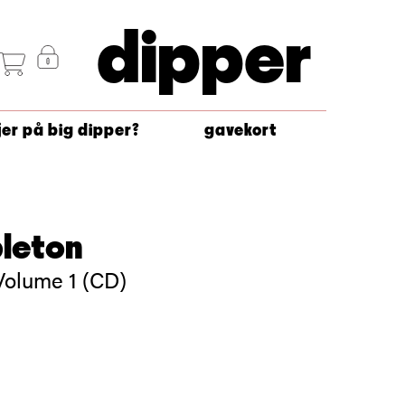
dipper
jer på big dipper?
gavekort
pleton
olume 1 (CD)