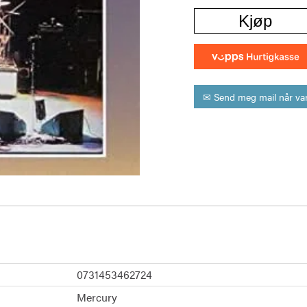
Kjøp
✉ Send meg mail når var
0731453462724
Mercury