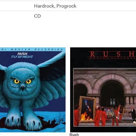
Hardrock
Progrock
CD
Rush