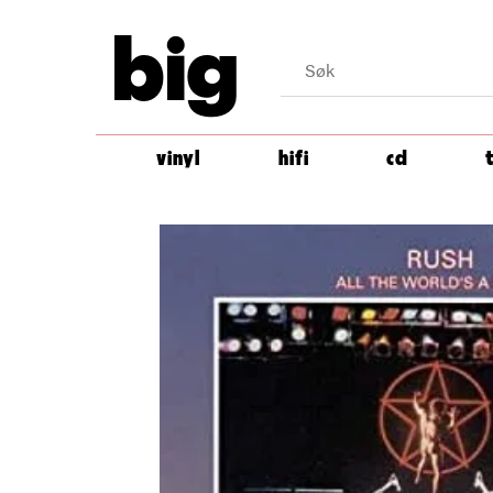
big
vinyl
hifi
cd