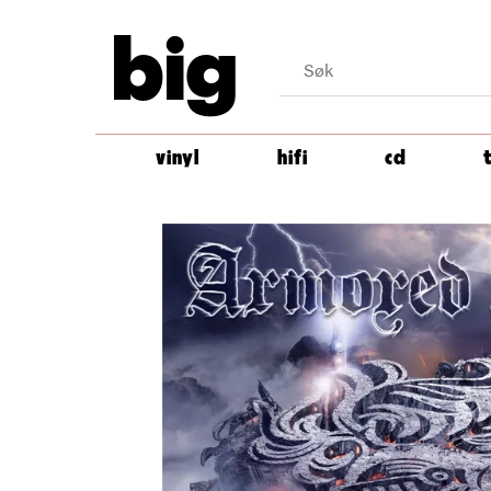
big
vinyl
hifi
cd