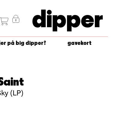
dipper
jer på big dipper?
gavekort
Saint
ky (LP)