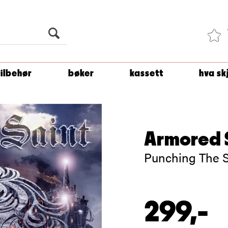
Du er
1 500
kroner unna å få fri frakt!
tilbehør
bøker
kassett
hva sk
Armored 
Punching The S
299,-