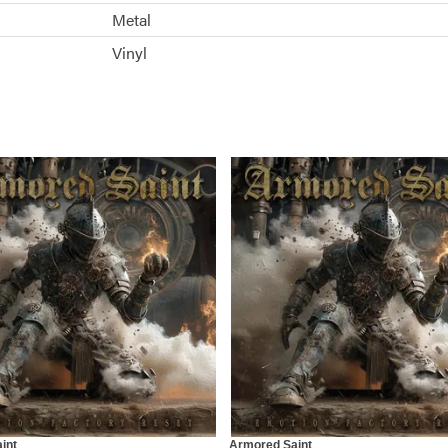
Metal
Vinyl
int
Armored Saint