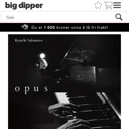
big
Du er
1 500
kroner unna å få fri frakt!