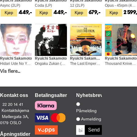
Ryuichi Sakamoto
Ryuichi Sakamoto
Ryuichi Sakamoto
Ryuichi Sakamoto
Async (2LP)
Coda (LP)
12 (2LP)
Opus - 45rpm (4LP)
Kjøp
Kjøp
Kjøp
Kjøp
449,-
449,-
679,-
2 599
Ryuichi Sakamoto
Ryuichi Sakamoto
Ryuichi Sakamoto/David Byrne/Cong Su
Ryuichi Sakamoto
Hidari Ude No Yume-Deluxe Edition (2LP)
Ongaku Zukan (LP+7")
The Last Emperor - OST (LP)
Thousand Knives Of (LP)
Vis flere...
Kjøp
Kjøp
Kjøp
Kjøp
499,-
499,-
399,-
429,-
Kontakt oss
Betalingsalternativer
Nyhetsbrev
22 20 14 41
Kontaktskjema
Påmelding
Møllergata 3A,
Ryuichi Sakamoto
Ryuichi Sakamoto
Ryuichi Sakamoto & David Toop
Ryuichi Sakamoto
Avmelding
0179 OSLO
Esperanto (LP)
Esperanto (CD)
Garden Of Shadows And Light (LP)
Ongaku Zukan (CD)
Kjøp
Kjøp
Kjøp
Kjøp
449,-
249,-
429,-
249,-
Åpningstider