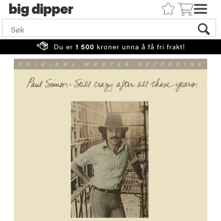
big
Du er
1 500
kroner unna å få fri frakt!