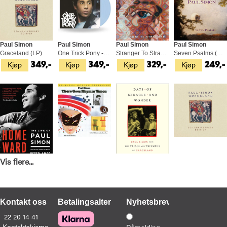
Paul Simon
Paul Simon
Paul Simon
Paul Simon
Graceland (LP)
One Trick Pony - LTD (LP)
Stranger To Stranger (LP)
Seven Psalms (CD)
Kjøp
Kjøp
Kjøp
Kjøp
349,-
349,-
329,-
249,-
Vis flere...
Peter Ames Carlin
Paul Simon
Ashley Kahn
Paul Simon
Homeward Bound: The Life Of Paul… (BOK)
There Goes Rhymin' Simon (SACD-Hybrid)
Days Of Miracle And Wonder (BOK)
Graceland: 25th Anniversary (LP)
Kjøp
Kjøp
Kjøp
Bestill
219,-
499,-
329,-
399,-
Kontakt oss
Betalingsalternativer
Nyhetsbrev
(Slippes 11.08.2026)
22 20 14 41
Kontaktskjema