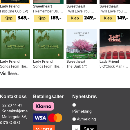
Lady Friend
Sweetheart
Sweetheart
Sweetheart
First One Out (LP)
I Remember Us, My Dear (12")
I Will Love You When The Morning.. (LP)
I Will Love You When The Morning… (CD)
Kjøp
Kjøp
Kjøp
Kjøp
349,-
189,-
249,-
149,-
Lady Friend
Lady Friend
Sweetheart
Lady Friend
Songs From The Guesthouse (CD)
Songs From The Guesthouse (LP)
The Dark (7")
5 O'Clock Man (LP)
Kjøp
Kjøp
Kjøp
Kjøp
Vis flere...
149,-
249,-
99,-
349,-
Kontakt oss
Betalingsalternativer
Nyhetsbrev
22 20 14 41
Kontaktskjema
Påmelding
Møllergata 3A,
Sweetheart
Lady Friend
Avmelding
0179 OSLO
I Remember Us, My Dear (CD)
First One Out (CD)
Kjøp
Kjøp
129,-
189,-