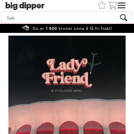
big
Du er
1 500
kroner unna å få fri frakt!