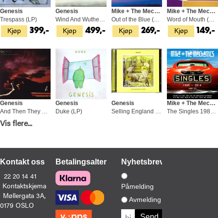
Genesis
Genesis
Mike + The Mechanics
Mike + The Mechanics
Trespass (LP)
Wind And Wuthering (LP)
Out of the Blue (LP)
Word of Mouth (CD)
Kjøp
Kjøp
Kjøp
Kjøp
399,-
499,-
269,-
149,-
Genesis
Genesis
Genesis
Mike + The Mechanics
And Then They Were Three (LP)
Duke (LP)
Selling England By The Pound (CD)
The Singles 1985-2014 + Rarities (2CD)
Vis flere...
Kjøp
Kjøp
Kjøp
Kjøp
399,-
399,-
189,-
119,-
Kontakt oss
Betalingsalternativer
Nyhetsbrev
22 20 14 41
Kontaktskjema
Påmelding
Møllergata 3A,
Mike + The Mechanics
Genesis
Mike + The Mechanics
Genesis
Avmelding
0179 OSLO
Living Years - DLX (2CD)
Duke (CD)
The Singles 1985 - 2014 (CD)
Foxtrot (CD)
Kjøp
Kjøp
Kjøp
Kjøp
129,-
189,-
149,-
189,-