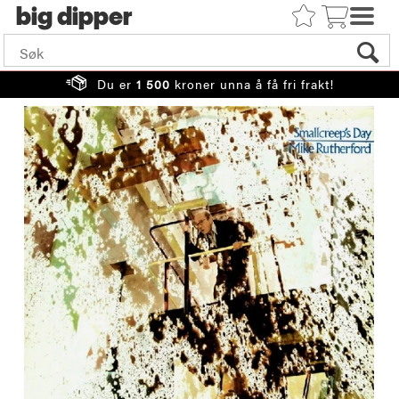
big
Du er
1 500
kroner unna å få fri frakt!