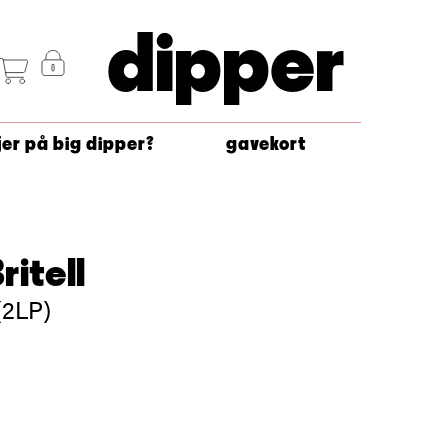
dipper
jer på big dipper?
gavekort
ritell
(2LP)