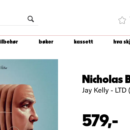
Du er
1 500
kroner unna å få fri frakt!
tilbehør
bøker
kassett
hva sk
Nicholas B
Jay Kelly - LTD 
579,-