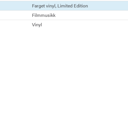
Farget vinyl
Limited Edition
Filmmusikk
Vinyl