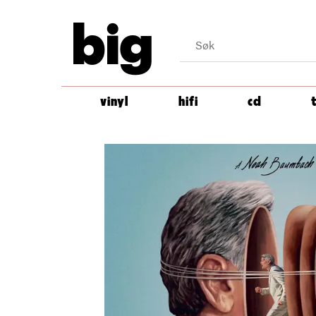
big
vinyl
hifi
cd