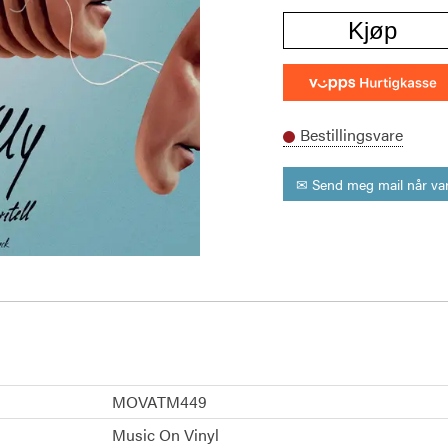
Kjøp
Bestillingsvare
✉ Send meg mail når var
MOVATM449
Music On Vinyl