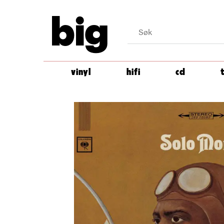
big
vinyl
hifi
cd