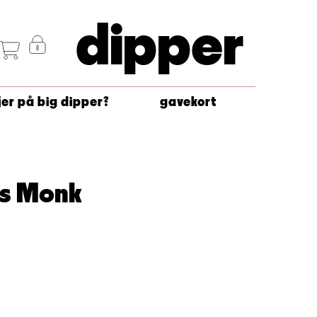
dipper
jer på big dipper?
gavekort
us Monk