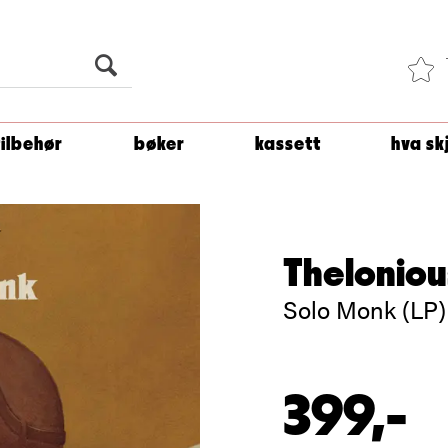
Du er
1 500
kroner unna å få fri frakt!
tilbehør
bøker
kassett
hva sk
Thelonio
Solo Monk (LP)
399,-