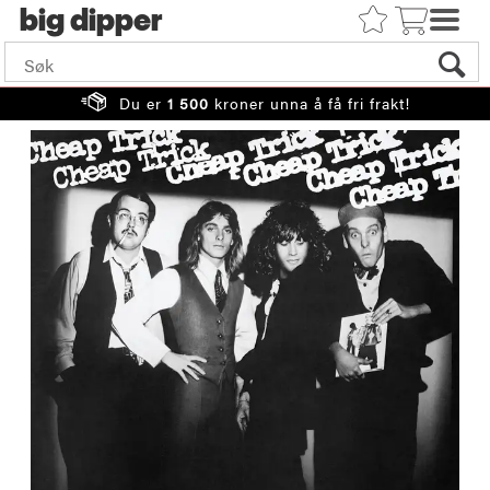
big
Du er
1 500
kroner unna å få fri frakt!