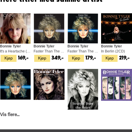
Bonnie Tyler
Bonnie Tyler
Bonnie Tyler
Bonnie Tyler
It's a Heartache (2CD)
Faster Than The Speed Of… - LTD (LP)
Faster Than The Speed Of Night (CD)
In Berlin (2CD)
Kjøp
Kjøp
Kjøp
Kjøp
169,-
349,-
179,-
219,-
Vis flere...
Bonnie Tyler
Bonnie Tyler
Bonnie Tyler
Bonnie Tyler
Faster Than The Speed Of Night (LP)
Best Of (CD)
Straight From The Heart (BOK)
Remixes And Rarities (2CD)
Kjøp
Kjøp
Kjøp
Kjøp
399,-
149,-
289,-
279,-