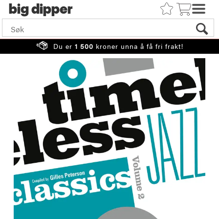
big
Du er
1 500
kroner unna å få fri frakt!