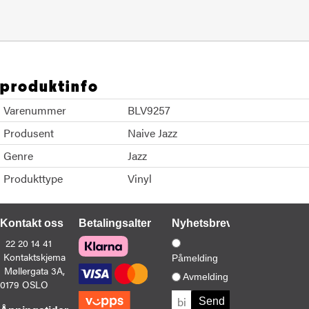
produktinfo
Varenummer
BLV9257
Produsent
Naive Jazz
Genre
Jazz
Produkttype
Vinyl
Kontakt oss
Betalingsalternativer
Nyhetsbrev
22 20 14 41
Kontaktskjema
Påmelding
Møllergata 3A,
Avmelding
0179 OSLO