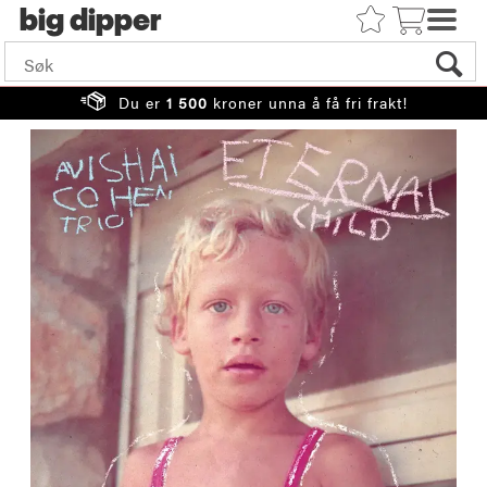
big
Du er
1 500
kroner unna å få fri frakt!