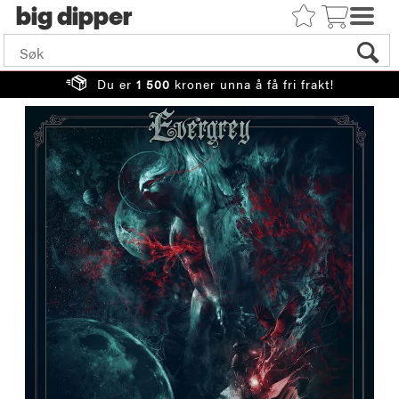
big
Du er
1 500
kroner unna å få fri frakt!