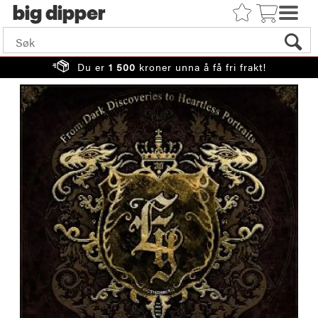
big
Du er
1 500
kroner unna å få fri frakt!