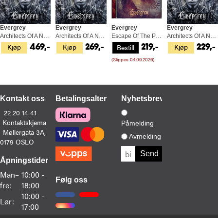
Evergrey
Evergrey
Evergrey
Evergrey
Architects Of A New Weave (LP)
Architects Of A New Weave (2CD)
Escape Of The Phoenix (CD)
Architects Of A New Weave (CD)
Kjøp
Kjøp
Kjøp
Bestill
469,-
269,-
219,-
229,-
(Slippes 04.09.2026)
Kontakt oss
Betalingsalternativer
Nyhetsbrev
22 20 14 41
Kontaktskjema
Påmelding
Møllergata 3A,
Avmelding
0179 OSLO
Åpningstider
Man–
10:00 -
Følg oss
fre:
18:00
10:00 -
Lør:
17:00